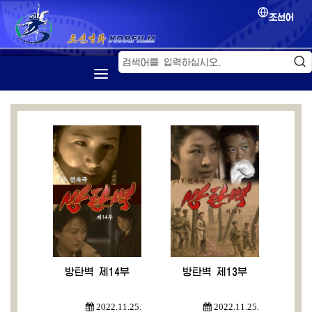
조선어
첫 페지
소개
조선영화
영화축전
영화교류
방탄벽 제14부
방탄벽 제13부
2022.11.25.
2022.11.25.