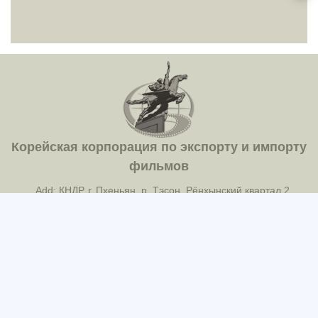
Корейская корпорация по экспорту и импорту
фильмов
Add: КНДР, г. Пхеньян, р. Тэсон, Рёнхынский квартал 2
Tel: 850-2-18111(381-8034)
Fax: 850-2-381-2100(ICC-388)
E-mail: korfilm@star-co.net.kp
2022 @ Корейское Общество по Экспорту и
Импорту фильмов