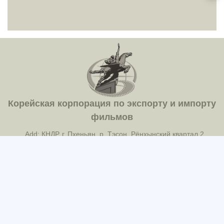
Корейская корпорация по экспорту и импорту
фильмов
Add: КНДР, г. Пхеньян, р. Тэсон, Рёнхынский квартал 2
Tel: 850-2-18111(381-8034)
Fax: 850-2-381-2100(ICC-388)
E-mail: korfilm@star-co.net.kp
2022 @ Корейское Общество по Экспорту и
Импорту фильмов