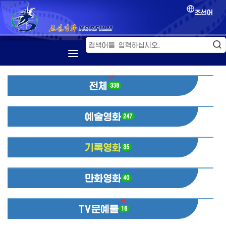
조선어
첫 페지
+1
전체
소개
338
조선영화
예술영화
247
영화축전
영화교류
기록영화
35
만화영화
40
+1
TV문예물
16