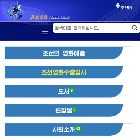
조선어
첫 페지
조선의 영화예술
소개
조선영화
조선영화수출입사
영화축전
영화교류
도서
9
편집물
0
사진소개
62