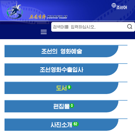
조선어
첫 페지
조선의 영화예술
소개
조선영화
조선영화수출입사
영화축전
영화교류
도서
9
편집물
0
사진소개
62