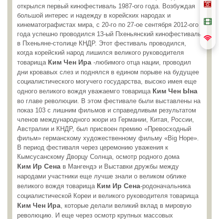
открылся первый кинофестиваль 1987-ого года. Возбуждая
большой интерес и надежду в корейских народах и
кинематографистах мира, с 20-го по 27-ое сентября 2012-ого
года успешно проводился 13-ый Пхеньянский кинофестиваль
в Пхеньяне-столице КНДР. Этот фестиваль проводился,
когда корейский народ лишился великого руководителя
Ким Чен Ира
товарища
-любимого отца нации, проводил
дни кровавых слез и поднялся в едином порыве на будущее
социалистического могучего государства, высоко имея еще
Ким Чен Ына
одного великого вождя уважаемго товарища
во главе революции. В этом фестивале были выставлены на
показ 103 с лишним фильмов и справедливым результатом
членов международного жюри из Германии, Китая, России,
Австралии и КНДР, был присвоен премию «Превосходный
фильм» германскому художественному фильму «Вig Hope».
В период фестиваля через церемонию уважения к
Кымсусанскому Дворцу Солнца, осмотр родного дома
Ким Ир Сена
в Мангендэ и Выставки дружбы между
народами участники еще лучше знали о великом облике
Ким Ир Сена
великого вождя товарища
-родоначальника
социалистической Кореи и великого руководителя товарища
Ким Чен Ира
, которые делали великий вклад в мировую
революцию. И еще через осмотр крупных массовых