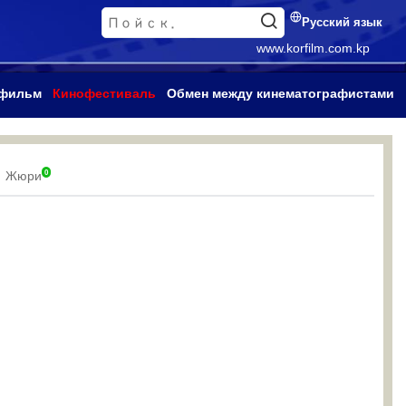
Русский язык
www.korfilm.com.kp
 фильм
Кинофестиваль
Обмен между кинематографистами
0
Жюри