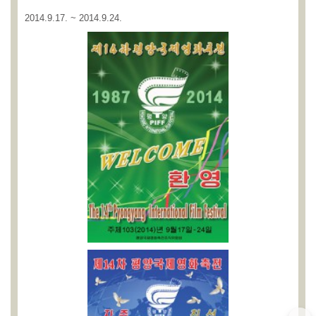
2014.9.17. ~ 2014.9.24.