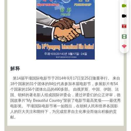
解释
第14届平壤国际电影节于2014年9月17日至25日隆重举行。 来自
18个国家的31个团体的84位代表参加本届电影节，参展影片有54
个国家的156个团体出品的490多部。 由俄罗斯、中国、伊朗、法
国、朝鲜的著名影人组成国际评委会，通过评委们的公正评审，德
国故事片“My Beautiful Country”荣获了电影节最高奖项───最优秀
电影奖。 平壤国际电影节将一如既往，在朝鲜人民和世界各国影
人的巨大关注和期待下，为完成世界自主化事业而做出积极的贡
献。