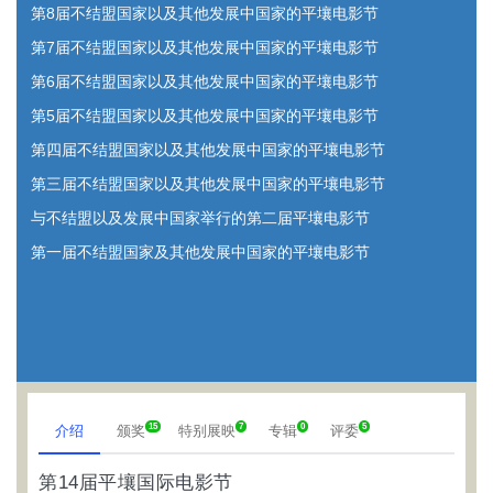
第8届不结盟国家以及其他发展中国家的平壤电影节
第7届不结盟国家以及其他发展中国家的平壤电影节
第6届不结盟国家以及其他发展中国家的平壤电影节
第5届不结盟国家以及其他发展中国家的平壤电影节
第四届不结盟国家以及其他发展中国家的平壤电影节
第三届不结盟国家以及其他发展中国家的平壤电影节
与不结盟以及发展中国家举行的第二届平壤电影节
第一届不结盟国家及其他发展中国家的平壤电影节
15
7
0
5
介绍
颁奖
特别展映
专辑
评委
第14届平壤国际电影节