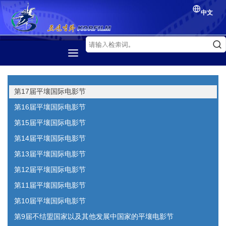
中文
首页
介绍
第17届平壤国际电影节
第16届平壤国际电影节
朝鲜电影
第15届平壤国际电影节
电影节
第14届平壤国际电影节
电影交流
第13届平壤国际电影节
第12届平壤国际电影节
第11届平壤国际电影节
第10届平壤国际电影节
第9届不结盟国家以及其他发展中国家的平壤电影节