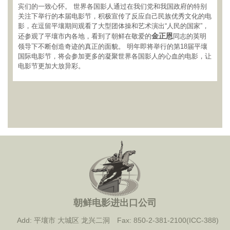
宾们的一致心怀。 世界各国影人通过在我们党和我国政府的特别
关注下举行的本届电影节，积极宣传了反应自己民族优秀文化的电
影，在逗留平壤期间观看了大型团体操和艺术演出“人民的国家”，
金正恩
还参观了平壤市内各地，看到了朝鲜在敬爱的
同志的英明
领导下不断创造奇迹的真正的面貌。 明年即将举行的第18届平壤
国际电影节，将会参加更多的凝聚世界各国影人的心血的电影，让
电影节更加大放异彩。
朝鲜电影进出口公司
Add: 平壤市 大城区 龙兴二洞
Fax: 850-2-381-2100(ICC-388)