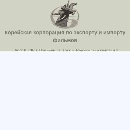
Корейская корпорация по экспорту и импорту
фильмов
Add: КНДР, г. Пхеньян, р. Тэсон, Рёнхынский квартал 2
Tel: 850-2-18111(381-8034)
Fax: 850-2-381-2100(ICC-388)
E-mail: korfilm@star-co.net.kp
2022 @ Корейское Общество по Экспорту и
Импорту фильмов