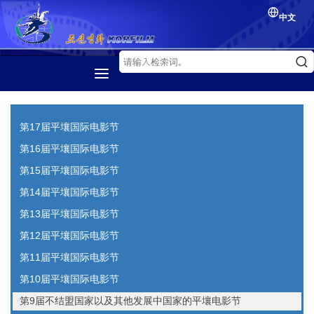
中文
首页
介绍
第17届平壤国际电影节
第16届平壤国际电影节
朝鲜电影
第15届平壤国际电影节
电影节
第14届平壤国际电影节
电影交流
第13届平壤国际电影节
第12届平壤国际电影节
第11届平壤国际电影节
第10届平壤国际电影节
第9届不结盟国家以及其他发展中国家的平壤电影节