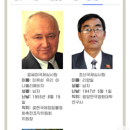
로씨야국제심사원
조선국제심사원
이름:
미쮸쉰 유리 아
이름:
리양일
나똘리예비치
성별:
남자
성별:
남자
난날:
1947년 5월 1일
난날:
1955년 8월 19
직위:
평양연극영화대학
일
연구사
직위:
로련국제정탐물영
화축전조직위원회
위원장