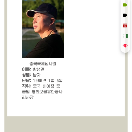
중국국제심사원
이름:
황성견
성별:
남자
난날:
1969년 1월 5일
직위:
중국 베이징 중
금월 영화보급유한공사
리사장